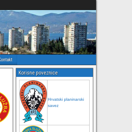
Kontakt
Korisne poveznice
Hrvatski planinarski
savez