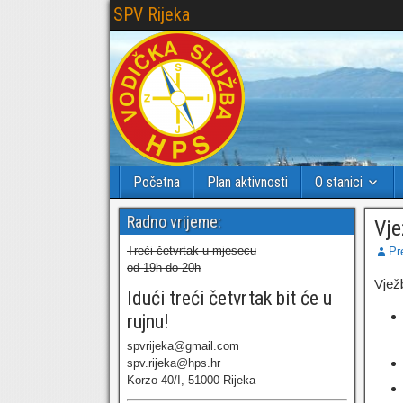
SPV Rijeka
Početna
Plan aktivnosti
O stanici
Radno vrijeme:
Vje
Treći četvrtak u mjesecu
Pr
od 19h do 20h
Vjež
Idući treći četvrtak bit će u
rujnu!
spvrijeka@gmail.com
spv.rijeka@hps.hr
Korzo 40/I, 51000 Rijeka