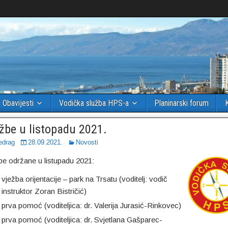
Obavijesti
Vodička služba HPS-a
Planinarski forum
žbe u listopadu 2021.
edrag
28.09.2021.
Novosti
be održane u listupadu 2021:
vježba orijentacije – park na Trsatu (voditelj: vodič
instruktor Zoran Bistričić)
prva pomoć (voditeljica: dr. Valerija Jurasić-Rinkovec)
prva pomoć (voditeljica: dr. Svjetlana Gašparec-