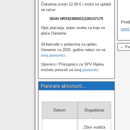
Članarina iznosi 12,00 € i može se uplatiti
na račun
IBAN HR5424880011100147179
Preds
Opis plaćanja: popis osoba za koje se
ovoj
plaća članarina
2d-barcode s podacima za uplatu
← Pre
članarine za 2026. godinu nalazi se na
ovoj poveznici
.
Upisnicu / Pristupnicu za SPV Rijeka
možete preuzeti na ovoj
poveznici
.
Planirane aktivnosti….
Datum
Događanje
Zbor vodiča