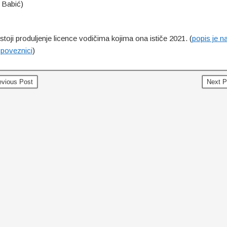
Babić)
toji produljenje licence vodičima kojima ona ističe 2021. (
popis je n
 poveznici
)
vious Post
Next 