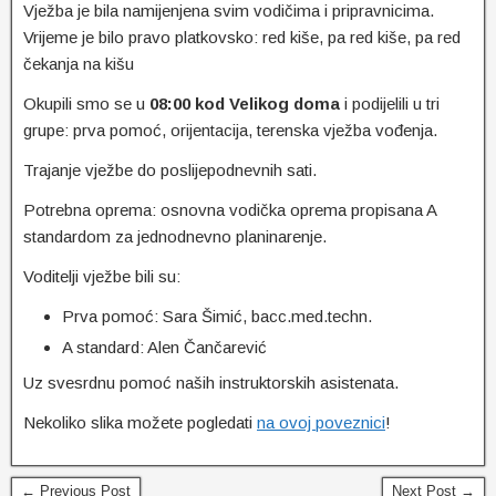
Vježba je bila namijenjena svim vodičima i pripravnicima.
Vrijeme je bilo pravo platkovsko: red kiše, pa red kiše, pa red
čekanja na kišu
Okupili smo se u
08:00 kod Velikog doma
i podijelili u tri
grupe: prva pomoć, orijentacija, terenska vježba vođenja.
Trajanje vježbe do poslijepodnevnih sati.
Potrebna oprema: osnovna vodička oprema propisana A
standardom za jednodnevno planinarenje.
Voditelji vježbe bili su:
Prva pomoć: Sara Šimić, bacc.med.techn.
A standard: Alen Čančarević
Uz svesrdnu pomoć naših instruktorskih asistenata.
Nekoliko slika možete pogledati
na ovoj poveznici
!
← Previous Post
Next Post →