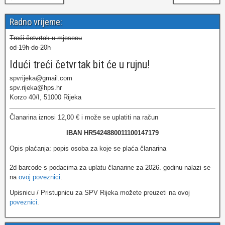
Radno vrijeme:
Treći četvrtak u mjesecu
od 19h do 20h
Idući treći četvrtak bit će u rujnu!
spvrijeka@gmail.com
spv.rijeka@hps.hr
Korzo 40/I, 51000 Rijeka
Članarina iznosi 12,00 € i može se uplatiti na račun
IBAN HR5424880011100147179
Opis plaćanja: popis osoba za koje se plaća članarina
2d-barcode s podacima za uplatu članarine za 2026. godinu nalazi se
na
ovoj poveznici
.
Upisnicu / Pristupnicu za SPV Rijeka možete preuzeti na ovoj
poveznici
.