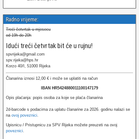
Radno vrijeme:
Treći četvrtak u mjesecu
od 19h do 20h
Idući treći četvrtak bit će u rujnu!
spvrijeka@gmail.com
spv.rijeka@hps.hr
Korzo 40/I, 51000 Rijeka
Članarina iznosi 12,00 € i može se uplatiti na račun
IBAN HR5424880011100147179
Opis plaćanja: popis osoba za koje se plaća članarina
2d-barcode s podacima za uplatu članarine za 2026. godinu nalazi se
na
ovoj poveznici
.
Upisnicu / Pristupnicu za SPV Rijeka možete preuzeti na ovoj
poveznici
.