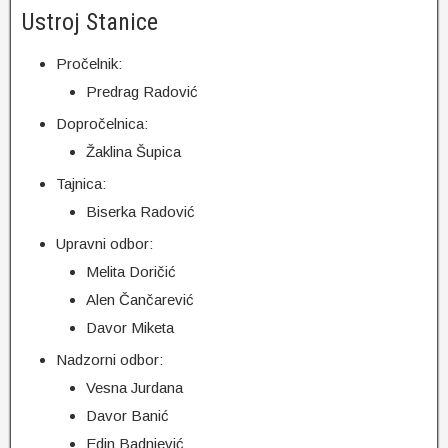
Ustroj Stanice
Pročelnik:
Predrag Radović
Dopročelnica:
Žaklina Šupica
Tajnica:
Biserka Radović
Upravni odbor:
Melita Doričić
Alen Čančarević
Davor Miketa
Nadzorni odbor:
Vesna Jurdana
Davor Banić
Edin Badnjević