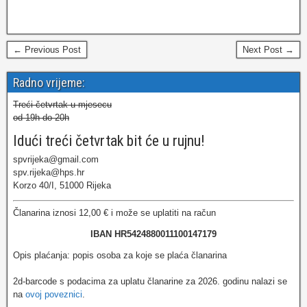
← Previous Post
Next Post →
Radno vrijeme:
Treći četvrtak u mjesecu
od 19h do 20h
Idući treći četvrtak bit će u rujnu!
spvrijeka@gmail.com
spv.rijeka@hps.hr
Korzo 40/I, 51000 Rijeka
Članarina iznosi 12,00 € i može se uplatiti na račun
IBAN HR5424880011100147179
Opis plaćanja: popis osoba za koje se plaća članarina
2d-barcode s podacima za uplatu članarine za 2026. godinu nalazi se
na
ovoj poveznici
.