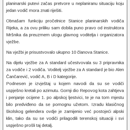
planinarski putevi začas pretvore u neplaniranu situaciju koju
jedan vodič mora znati riješiti.
Obnašam funkciju pročelnice Stanice planinarskih vodiča
Rijeka, a za ovu priliku sam dobila puno pravo od instruktora
Mršnika da preuzmem ulogu glavnog voditelja i organizatora
vježbe.
Na vježbi je prisustvovalo ukupno 10 članova Stanice.
Na dijelu vježbe za A standard učestvovala su 3 pripravnika
za vodiče i 2 vodiča. Voditelj vježbe za A standard je bio Alen
Čančarević, vodič A, B i D kategorije.
Podnesen je izvještaj u kojem navodi da su se vodiči
uspješno kretali po azimutu. Gornji dio Repovog kota zahtjeva
i penjanje ocijene 1. po alpskoj ljestvici, te je na tom mjestu
bilo predviđeno da se pomognu užetom. Izradu klasičnog
školskog gelendera ovdje je zamijenio već postojeći alpski
klin, tako da su se vodiči prilagodili terenskoj situaciji i svi
uspješno prošli taj detalj.