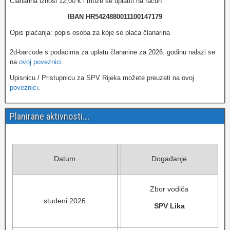
Članarina iznosi 12,00 € i može se uplatiti na račun
IBAN HR5424880011100147179
Opis plaćanja: popis osoba za koje se plaća članarina
2d-barcode s podacima za uplatu članarine za 2026. godinu nalazi se
na
ovoj poveznici
.
Upisnicu / Pristupnicu za SPV Rijeka možete preuzeti na ovoj
poveznici
.
Planirane aktivnosti….
Datum
Događanje
Zbor vodiča
studeni 2026
SPV Lika