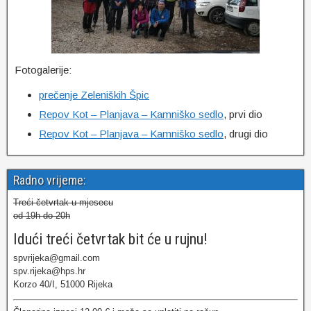
Fotogalerije:
prečenje Zeleniških Špic
Repov Kot – Planjava – Kamniško sedlo
, prvi dio
Repov Kot – Planjava – Kamniško sedlo
, drugi dio
Radno vrijeme:
Treći četvrtak u mjesecu
od 19h do 20h
Idući treći četvrtak bit će u rujnu!
spvrijeka@gmail.com
spv.rijeka@hps.hr
Korzo 40/I, 51000 Rijeka