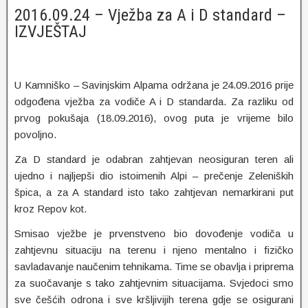
2016.09.24 – Vježba za A i D standard –
IZVJEŠTAJ
U Kamniško – Savinjskim Alpama održana je 24.09.2016 prije
odgođena vježba za vodiče A i D standarda. Za razliku od
prvog pokušaja (18.09.2016), ovog puta je vrijeme bilo
povoljno.
Za D standard je odabran zahtjevan neosiguran teren ali
ujedno i najljepši dio istoimenih Alpi – prečenje Zeleniških
špica, a za A standard isto tako zahtjevan nemarkirani put
kroz Repov kot.
Smisao vježbe je prvenstveno bio dovođenje vodiča u
zahtjevnu situaciju na terenu i njeno mentalno i fizičko
savladavanje naučenim tehnikama. Time se obavlja i priprema
za suočavanje s tako zahtjevnim situacijama. Svjedoci smo
sve češćih odrona i sve kršljivijih terena gdje se osigurani